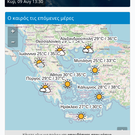
Κυρ, 09 Αυγ 13:30
Ο καιρός τις επόμενες μέρες
+
–
i
Κάνετε κλικ για πρόγνωση
οπουδήποτε στον κόσμο
.