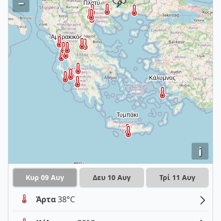
–
i
Κυρ 09 Αυγ
Δευ 10 Αυγ
Τρί 11 Αυγ
Άρτα
38°C