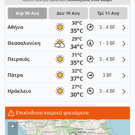
Κυρ 09 Αυγ
Δευ 10 Αυγ
Τρί 11 Αυγ
30°C
Αθήνα
3 - 4 BF
35°C
29°C
Θεσσαλονίκη
1 - 3 BF
34°C
31°C
Πειραιάς
3 - 4 BF
35°C
32°C
Πάτρα
3 BF
37°C
27°C
Ηράκλειο
3 - 4 BF
30°C
Επικίνδυνα καιρικά φαινόμενα
+