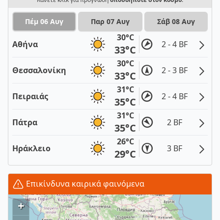
Πέμ 06 Αυγ
Παρ 07 Αυγ
Σάβ 08 Αυγ
30°C
Αθήνα
2 - 4 BF
33°C
30°C
Θεσσαλονίκη
2 - 3 BF
33°C
31°C
Πειραιάς
2 - 4 BF
35°C
31°C
Πάτρα
2 BF
35°C
26°C
Ηράκλειο
3 BF
29°C
Επικίνδυνα καιρικά φαινόμενα
+