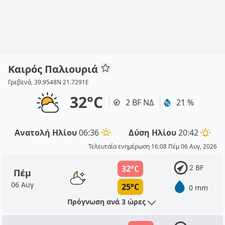
Καιρός Παλιουριά
Γρεβενά, 39.9548N 21.7291E
32°C
2 BF ΝΔ
21 %
Ανατολή Ηλίου
06:36
Δύση Ηλίου
20:42
Τελευταία ενημέρωση 16:08 Πέμ 06 Αυγ, 2026
2 BF
32°C
Πέμ
06 Αυγ
25°C
0 mm
Πρόγνωση ανά 3 ώρες