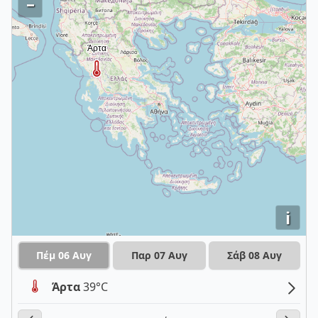
–
i
Πέμ 06 Αυγ
Παρ 07 Αυγ
Σάβ 08 Αυγ
Άρτα
39°C