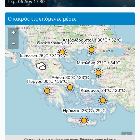
Πέμ, 06 Αυγ 17:30
Ο καιρός τις επόμενες μέρες
+
–
i
Κάνετε κλικ για πρόγνωση
οπουδήποτε στον κόσμο
.