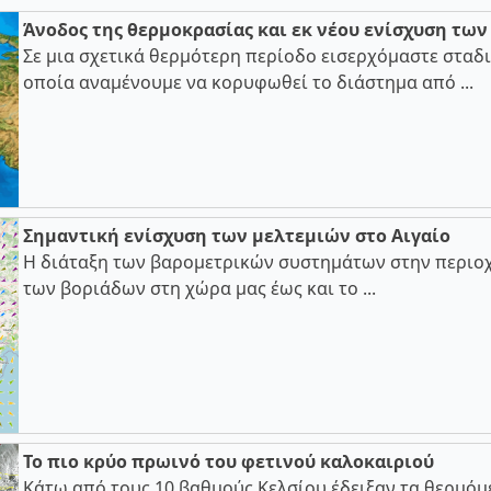
Άνοδος της θερμοκρασίας και εκ νέου ενίσχυση τω
Σε μια σχετικά θερμότερη περίοδο εισερχόμαστε σταδι
οποία αναμένουμε να κορυφωθεί το διάστημα από ...
Σημαντική ενίσχυση των μελτεμιών στο Αιγαίο
Η διάταξη των βαρομετρικών συστημάτων στην περιοχ
των βοριάδων στη χώρα μας έως και το ...
Το πιο κρύο πρωινό του φετινού καλοκαιριού
Κάτω από τους 10 βαθμούς Κελσίου έδειξαν τα θερμόμ