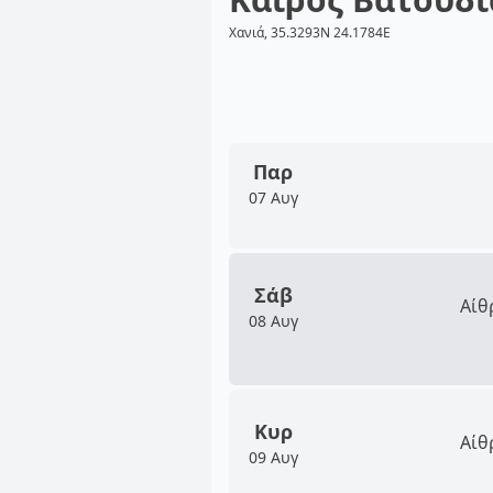
Χανιά, 35.3293N 24.1784E
Παρ
07 Αυγ
Σάβ
Αίθ
08 Αυγ
Κυρ
Αίθ
09 Αυγ