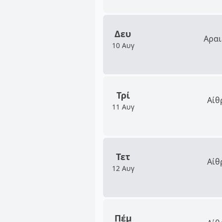
Δευ
Αραι
10 Αυγ
Τρί
Αίθ
11 Αυγ
Τετ
Αίθ
12 Αυγ
Πέμ