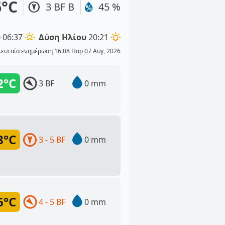
6°C
3 BF Β
45 %
υ
06:37
Δύση Ηλίου
20:21
λευταία ενημέρωση 16:08 Παρ 07 Αυγ, 2026
2°C
3 BF
0 mm
8°C
3 - 5 BF
0 mm
6°C
4 - 5 BF
0 mm