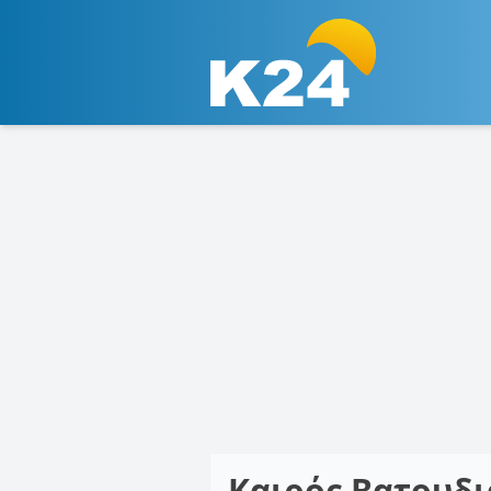
Καιρός Βατουδ