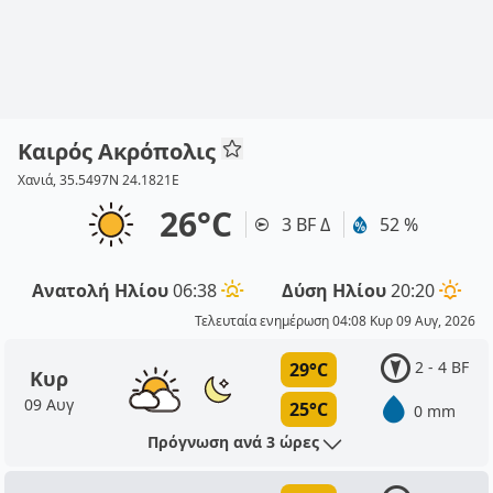
Καιρός Ακρόπολις
Χανιά, 35.5497N 24.1821E
26°C
3 BF Δ
52 %
Ανατολή Ηλίου
06:38
Δύση Ηλίου
20:20
Τελευταία ενημέρωση 04:08 Κυρ 09 Αυγ, 2026
2 - 4 BF
29°C
Κυρ
09 Αυγ
25°C
0 mm
Πρόγνωση ανά 3 ώρες