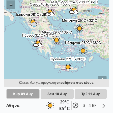
–
i
Κάνετε κλικ για πρόγνωση
οπουδήποτε στον κόσμο
.
Κυρ 09 Αυγ
Δευ 10 Αυγ
Τρί 11 Αυγ
29°C
Αθήνα
3 - 4 BF
35°C