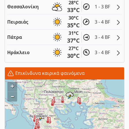
28°C
Θεσσαλονίκη
1 - 3 BF
33°C
30°C
Πειραιάς
3 - 4 BF
35°C
31°C
Πάτρα
3 - 4 BF
37°C
27°C
Ηράκλειο
3 - 4 BF
30°C
Επικίνδυνα καιρικά φαινόμενα
+
–