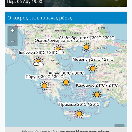
Πέμ, 06 Αυγ 19:00
Ο καιρός τις επόμενες μέρες
+
–
i
Κάνετε κλικ για πρόγνωση
οπουδήποτε στον κόσμο
.