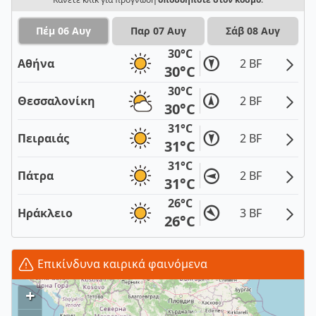
Πέμ 06 Αυγ
Παρ 07 Αυγ
Σάβ 08 Αυγ
30°C
Αθήνα
2 BF
30°C
30°C
Θεσσαλονίκη
2 BF
30°C
31°C
Πειραιάς
2 BF
31°C
31°C
Πάτρα
2 BF
31°C
26°C
Ηράκλειο
3 BF
26°C
Επικίνδυνα καιρικά φαινόμενα
+