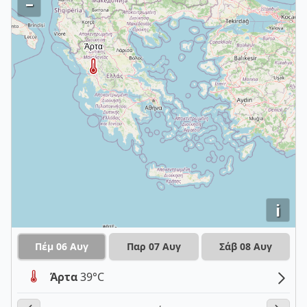
–
i
Πέμ 06 Αυγ
Παρ 07 Αυγ
Σάβ 08 Αυγ
Άρτα
39°C