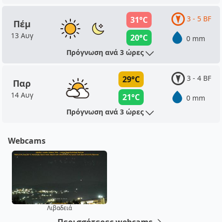
3 - 5 BF
31°C
Πέμ
13 Αυγ
20°C
0 mm
Πρόγνωση ανά 3 ώρες
3 - 4 BF
29°C
Παρ
14 Αυγ
21°C
0 mm
Πρόγνωση ανά 3 ώρες
Webcams
Λιβαδειά
Περισσότερες webcams