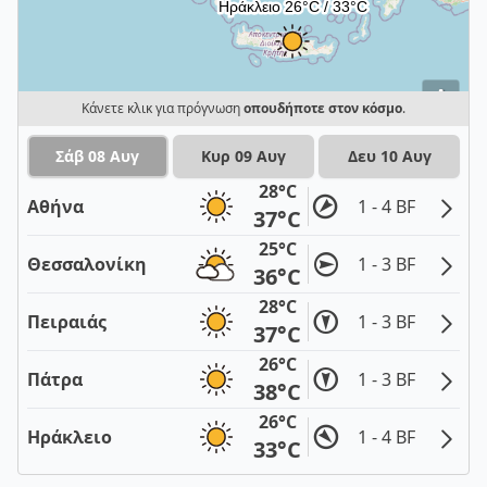
i
Κάνετε κλικ για πρόγνωση
οπουδήποτε στον κόσμο
.
Σάβ 08 Αυγ
Κυρ 09 Αυγ
Δευ 10 Αυγ
28°C
Αθήνα
1 - 4 BF
37°C
25°C
Θεσσαλονίκη
1 - 3 BF
36°C
28°C
Πειραιάς
1 - 3 BF
37°C
26°C
Πάτρα
1 - 3 BF
38°C
26°C
Ηράκλειο
1 - 4 BF
33°C