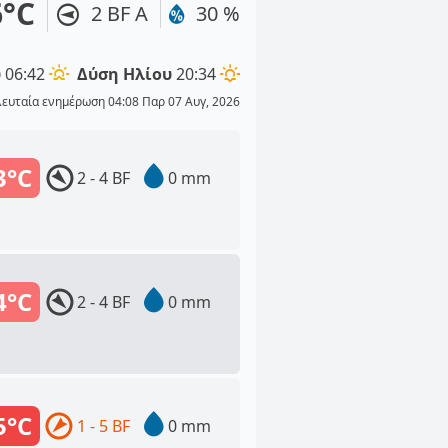
6°C
2 BF Α
30 %
υ
06:42
Δύση Ηλίου
20:34
λευταία ενημέρωση 04:08 Παρ 07 Αυγ, 2026
3°C
2 - 4 BF
0 mm
4°C
2 - 4 BF
0 mm
5°C
1 - 5 BF
0 mm