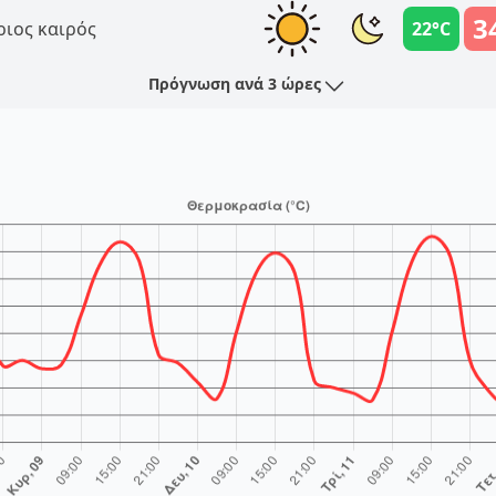
3
ριος καιρός
22°C
Πρόγνωση ανά 3 ώρες