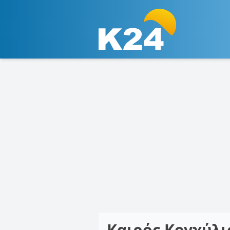
Καιρός Κογχύλ