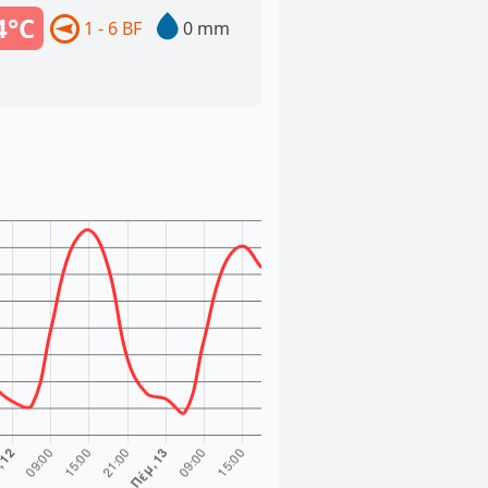
4°C
1 - 6 BF
0 mm