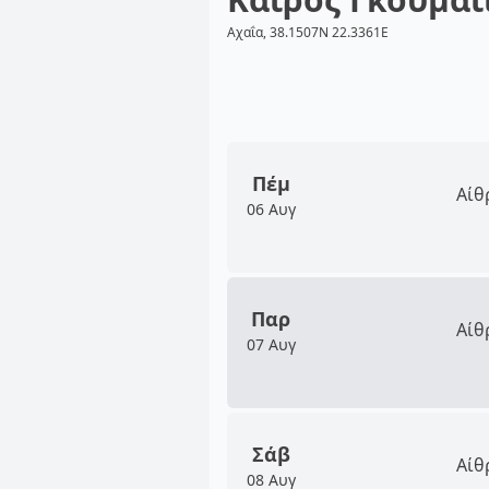
Αχαΐα, 38.1507N 22.3361E
Πέμ
Αίθ
06 Αυγ
Παρ
Αίθ
07 Αυγ
Σάβ
Αίθ
08 Αυγ