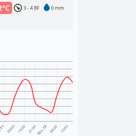
2°C
3 - 4 BF
0 mm