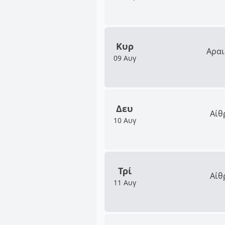
Κυρ
Αραι
09 Αυγ
Δευ
Αίθ
10 Αυγ
Τρί
Αίθ
11 Αυγ