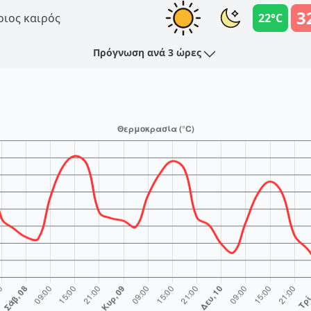
3
ριος καιρός
22°C
Πρόγνωση ανά 3 ώρες