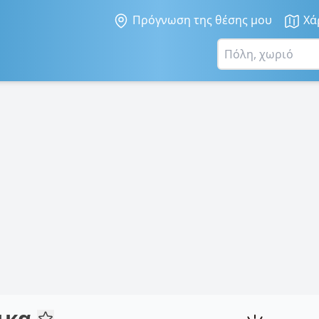
Πρόγνωση της θέσης μου
Χά
ίικα