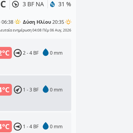
°C
3 BF ΝΑ
31 %
υ
06:38
Δύση Ηλίου
20:35
λευταία ενημέρωση 04:08 Πέμ 06 Αυγ, 2026
2°C
2 - 4 BF
0 mm
4°C
1 - 3 BF
0 mm
4°C
1 - 4 BF
0 mm