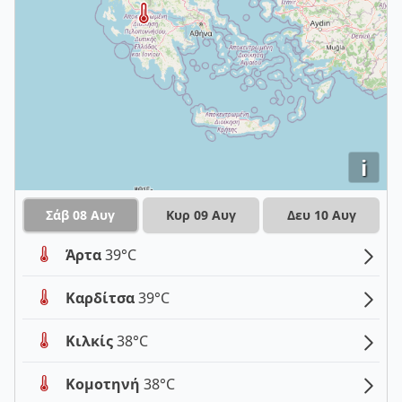
i
Σάβ 08 Αυγ
Κυρ 09 Αυγ
Δευ 10 Αυγ
Άρτα
39°C
Καρδίτσα
39°C
Κιλκίς
38°C
Κομοτηνή
38°C