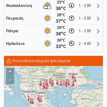
25°C
Θεσσαλονίκη
1 - 3 BF
36°C
28°C
Πειραιάς
1 - 3 BF
37°C
26°C
Πάτρα
1 - 3 BF
38°C
26°C
Ηράκλειο
2 - 4 BF
33°C
Επικίνδυνα καιρικά φαινόμενα
+
–