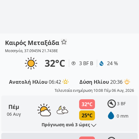
Καιρός Μεταξάδα
Μεσσηνία, 37.0945N 21.7438E
32°C
3 BF Β
24 %
Ανατολή Ηλίου
06:42
Δύση Ηλίου
20:36
Τελευταία ενημέρωση 10:08 Πέμ 06 Αυγ, 2026
3 BF
32°C
Πέμ
06 Αυγ
25°C
0 mm
Πρόγνωση ανά 3 ώρες