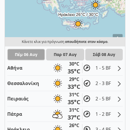
i
Κάνετε κλικ για πρόγνωση
οπουδήποτε στον κόσμο
.
Πέμ 06 Αυγ
Παρ 07 Αυγ
Σάβ 08 Αυγ
30°C
Αθήνα
1 - 5 BF
35°C
29°C
Θεσσαλονίκη
2 - 3 BF
33°C
31°C
Πειραιάς
2 - 5 BF
35°C
31°C
Πάτρα
1 - 2 BF
37°C
26°C
Ηράκλειο
3 - 4 BF