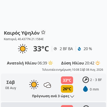
Καιρός Υψηλόν
Καστοριά, 40.4377N 21.1584E
33°C
2 BF ΒΑ
20 %
Ανατολή Ηλίου
06:39
Δύση Ηλίου
20:42
Τελευταία ενημέρωση 10:08 Σάβ 08 Αυγ, 2026
2 - 3 BF
33°C
Σάβ
08 Αυγ
26°C
0 mm
Πρόγνωση ανά 3 ώρες