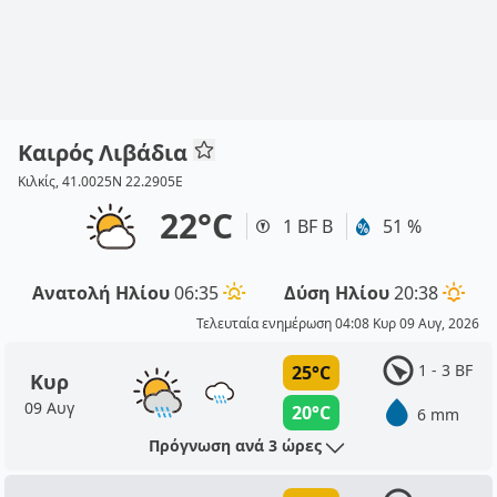
Καιρός Λιβάδια
Κιλκίς, 41.0025N 22.2905E
22°C
1 BF Β
51 %
Ανατολή Ηλίου
06:35
Δύση Ηλίου
20:38
Τελευταία ενημέρωση 04:08 Κυρ 09 Αυγ, 2026
1 - 3 BF
25°C
Κυρ
09 Αυγ
20°C
6 mm
Πρόγνωση ανά 3 ώρες