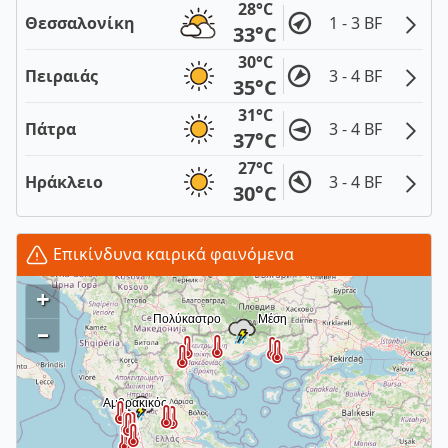
28°C
Θεσσαλονίκη
1 - 3 BF
33°C
30°C
Πειραιάς
3 - 4 BF
35°C
31°C
Πάτρα
3 - 4 BF
37°C
27°C
Ηράκλειο
3 - 4 BF
30°C
Επικίνδυνα καιρικά φαινόμενα
+
–