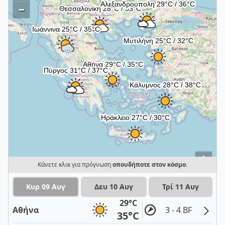
–
i
Κάνετε κλικ για πρόγνωση
οπουδήποτε στον κόσμο
.
Κυρ 09 Αυγ
Δευ 10 Αυγ
Τρί 11 Αυγ
29°C
Αθήνα
3 - 4 BF
35°C