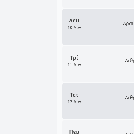
Δευ
Αραι
10 Αυγ
Τρί
Αίθ
11 Αυγ
Τετ
Αίθ
12 Αυγ
Πέμ