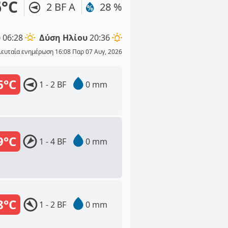
6°C
2 BF Α
28 %
υ
06:28
Δύση Ηλίου
20:36
λευταία ενημέρωση 16:08 Παρ 07 Αυγ, 2026
6°C
1 - 2 BF
0 mm
9°C
1 - 4 BF
0 mm
8°C
1 - 2 BF
0 mm