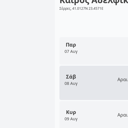
Σέρρες, 41.0127N 23.4571E
Παρ
07 Αυγ
Σάβ
Αραι
08 Αυγ
Κυρ
Αραι
09 Αυγ