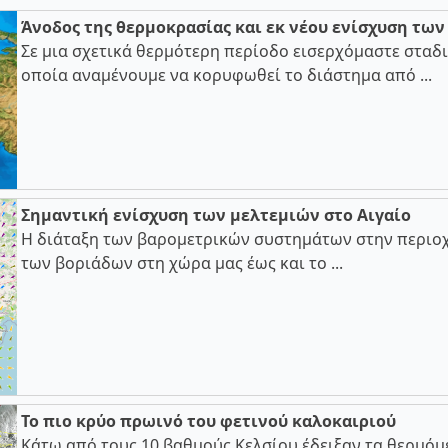
Άνοδος της θερμοκρασίας και εκ νέου ενίσχυση τω
Σε μια σχετικά θερμότερη περίοδο εισερχόμαστε σταδι
οποία αναμένουμε να κορυφωθεί το διάστημα από ...
Σημαντική ενίσχυση των μελτεμιών στο Αιγαίο
Η διάταξη των βαρομετρικών συστημάτων στην περιοχ
των βοριάδων στη χώρα μας έως και το ...
Το πιο κρύο πρωινό του φετινού καλοκαιριού
Κάτω από τους 10 βαθμούς Κελσίου έδειξαν τα θερμόμ