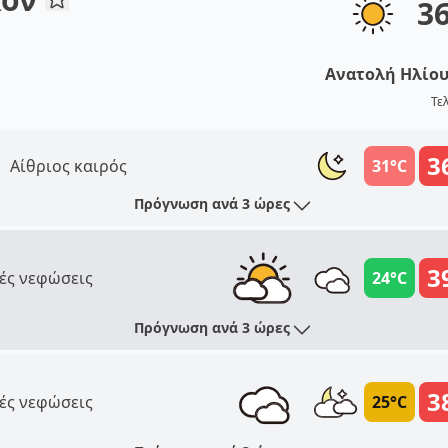
3
Ανατολή Ηλίο
Τε
3
Αίθριος καιρός
31°C
Πρόγνωση ανά 3 ώρες
3
ές νεφώσεις
24°C
Πρόγνωση ανά 3 ώρες
3
ές νεφώσεις
25°C