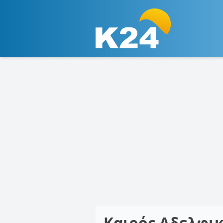
Καιρός Αδελφι