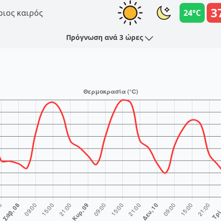
3
ριος καιρός
24°C
Πρόγνωση ανά 3 ώρες