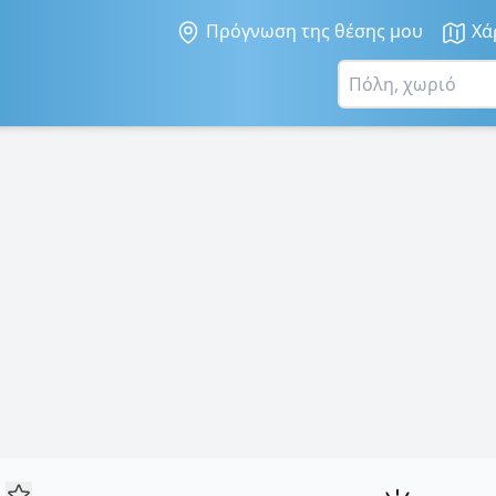
Πρόγνωση της θέσης μου
Χά
α