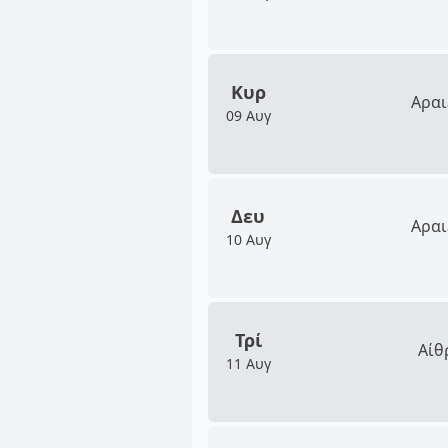
Κυρ
Αραι
09 Αυγ
Δευ
Αραι
10 Αυγ
Τρί
Αίθ
11 Αυγ