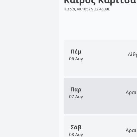
Πιερία, 40.1852N 22.4809E
Πέμ
Αίθ
06 Αυγ
Παρ
Αραι
07 Αυγ
Σάβ
Αραι
08 Αυγ