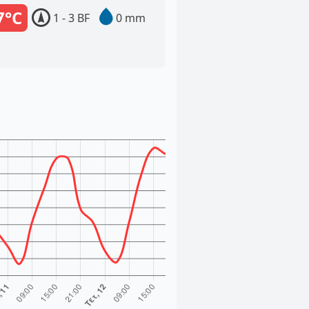
7°C
1 - 3 BF
0 mm