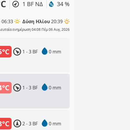
°C
1 BF ΝΔ
34 %
υ
06:33
Δύση Ηλίου
20:39
λευταία ενημέρωση 04:08 Πέμ 06 Αυγ, 2026
5°C
1 - 3 BF
0 mm
4°C
1 - 3 BF
0 mm
8°C
2 - 3 BF
0 mm