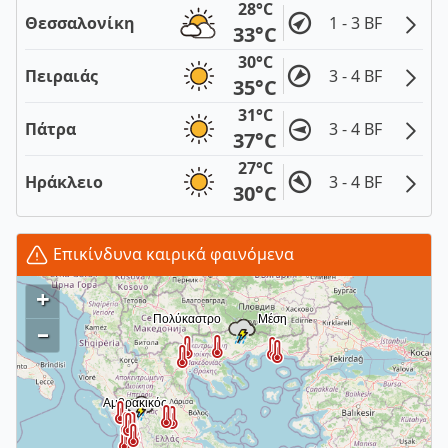
28°C
Θεσσαλονίκη
1 - 3 BF
33°C
30°C
Πειραιάς
3 - 4 BF
35°C
31°C
Πάτρα
3 - 4 BF
37°C
27°C
Ηράκλειο
3 - 4 BF
30°C
Επικίνδυνα καιρικά φαινόμενα
+
–