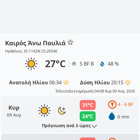
Καιρός Άνω Πουλιά
Ηράκλειο, 35.1142N 25.2654E
27°C
5 BF Β
48 %
Ανατολή Ηλίου
06:34
Δύση Ηλίου
20:15
Τελευταία ενημέρωση 04:08 Κυρ 09 Αυγ, 2026
4 - 6 BF
31°C
Κυρ
09 Αυγ
24°C
0 mm
Πρόγνωση ανά 3 ώρες