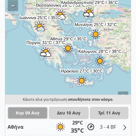
–
i
Κάνετε κλικ για πρόγνωση
οπουδήποτε στον κόσμο
.
Κυρ 09 Αυγ
Δευ 10 Αυγ
Τρί 11 Αυγ
29°C
Αθήνα
3 - 4 BF
35°C