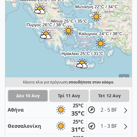
i
Κάνετε κλικ για πρόγνωση
οπουδήποτε στον κόσμο
.
Δευ 10 Αυγ
Τρί 11 Αυγ
Τετ 12 Αυγ
25°C
Αθήνα
2 - 5 BF
35°C
25°C
Θεσσαλονίκη
1 - 3 BF
31°C