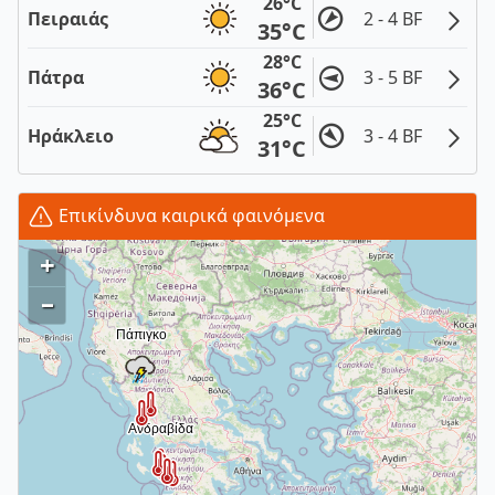
26°C
Πειραιάς
2 - 4 BF
35°C
28°C
Πάτρα
3 - 5 BF
36°C
25°C
Ηράκλειο
3 - 4 BF
31°C
Επικίνδυνα καιρικά φαινόμενα
+
–