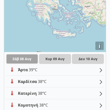
i
Σάβ 08 Αυγ
Κυρ 09 Αυγ
Δευ 10 Αυγ
Άρτα
39°C
Καρδίτσα
38°C
Κατερίνη
38°C
Κομοτηνή
38°C