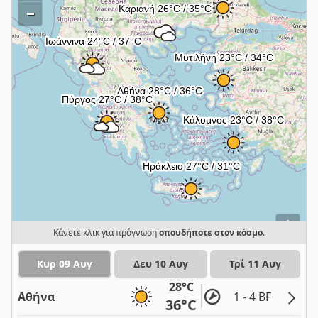
–
i
Κάνετε κλικ για πρόγνωση
οπουδήποτε στον κόσμο
.
Κυρ 09 Αυγ
Δευ 10 Αυγ
Τρί 11 Αυγ
28°C
Αθήνα
1 - 4 BF
36°C