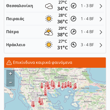
27°C
Θεσσαλονίκη
1 - 3 BF
34°C
28°C
Πειραιάς
1 - 4 BF
36°C
29°C
Πάτρα
1 - 4 BF
38°C
27°C
Ηράκλειο
3 - 4 BF
31°C
Επικίνδυνα καιρικά φαινόμενα
+
–