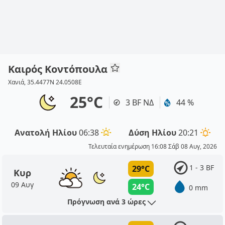
Καιρός Κοντόπουλα
Χανιά, 35.4477N 24.0508E
25°C
3 BF ΝΔ
44 %
Ανατολή Ηλίου
06:38
Δύση Ηλίου
20:21
Τελευταία ενημέρωση 16:08 Σάβ 08 Αυγ, 2026
1 - 3 BF
29°C
Κυρ
09 Αυγ
24°C
0 mm
Πρόγνωση ανά 3 ώρες