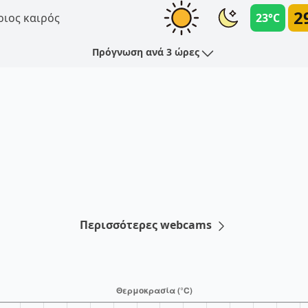
2
ριος καιρός
23°C
Πρόγνωση ανά 3 ώρες
Περισσότερες webcams