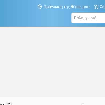
Πρόγνωση της θέσης μου
Χά
ον