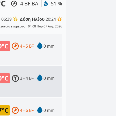
°C
4 BF ΒΑ
51 %
υ
06:39
Δύση Ηλίου
20:24
λευταία ενημέρωση 04:08 Παρ 07 Αυγ, 2026
0°C
4 - 5 BF
0 mm
0°C
3 - 4 BF
0 mm
7°C
4 - 6 BF
0 mm