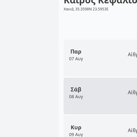
Χανιά, 35.3598N 23.5953E
Παρ
Αίθ
07 Αυγ
Σάβ
Αίθ
08 Αυγ
Κυρ
Αίθ
09 Αυγ