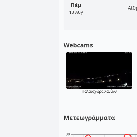
Πέμ
Αίθ
13 Αυγ
Webcams
Παλαιοχώρα Χανίων
Μετεωγράμματα