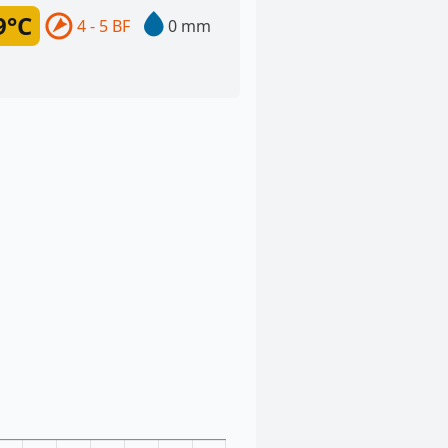
9°C
4 - 5 BF
0 mm