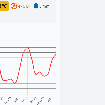
9°C
4 - 5 BF
0 mm