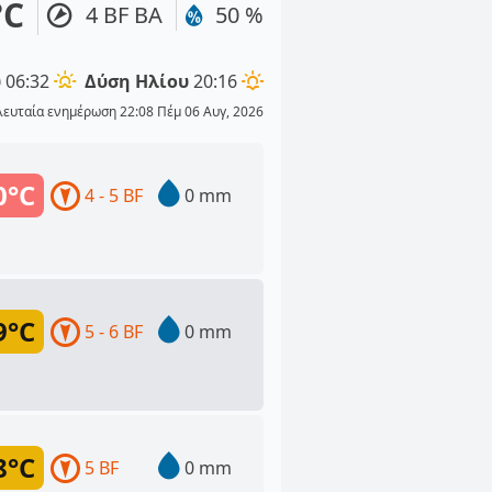
°C
4 BF ΒΑ
50 %
υ
06:32
Δύση Ηλίου
20:16
λευταία ενημέρωση 22:08 Πέμ 06 Αυγ, 2026
0°C
4 - 5 BF
0 mm
9°C
5 - 6 BF
0 mm
8°C
5 BF
0 mm