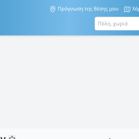
Πρόγνωση της θέσης μου
Χά
ον