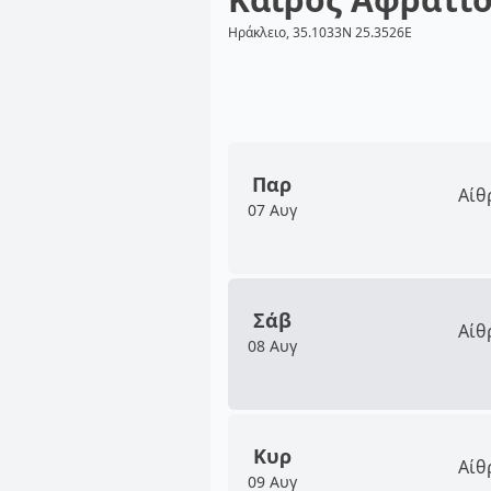
Ηράκλειο, 35.1033N 25.3526E
Παρ
Αίθ
07 Αυγ
Σάβ
Αίθ
08 Αυγ
Κυρ
Αίθ
09 Αυγ