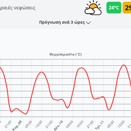
2
ραιές νεφώσεις
24°C
Πρόγνωση ανά 3 ώρες