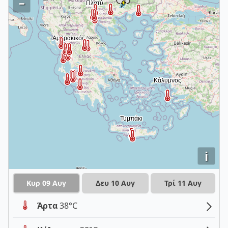
–
i
Κυρ 09 Αυγ
Δευ 10 Αυγ
Τρί 11 Αυγ
Άρτα
38°C