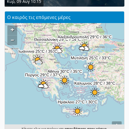
Κυρ, 09 Αυγ 10:15
Ο καιρός τις επόμενες μέρες
+
–
i
Κάνετε κλικ για πρόγνωση
οπουδήποτε στον κόσμο
.