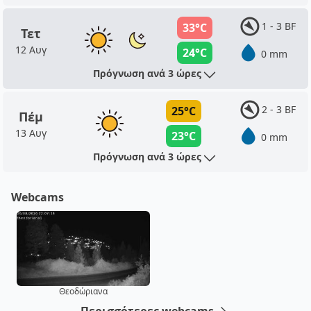
1 - 3 BF
33°C
Τετ
12 Αυγ
24°C
0 mm
Πρόγνωση ανά 3 ώρες
2 - 3 BF
25°C
Πέμ
13 Αυγ
23°C
0 mm
Πρόγνωση ανά 3 ώρες
Webcams
Θεοδώριανα
Περισσότερες webcams