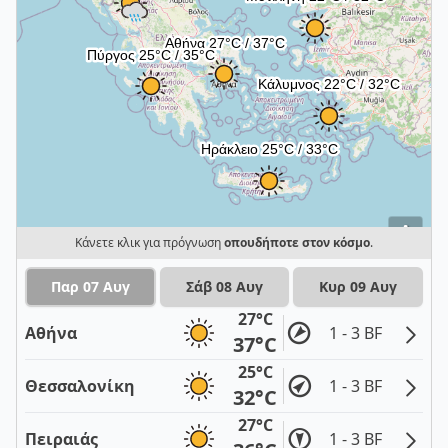
i
Κάνετε κλικ για πρόγνωση
οπουδήποτε στον κόσμο
.
Παρ 07 Αυγ
Σάβ 08 Αυγ
Κυρ 09 Αυγ
27°C
Αθήνα
1 - 3 BF
37°C
25°C
Θεσσαλονίκη
1 - 3 BF
32°C
27°C
Πειραιάς
1 - 3 BF