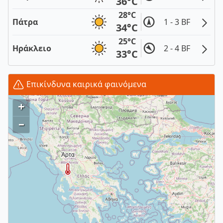
36°C
28°C
Πάτρα
1 - 3 BF
34°C
25°C
Ηράκλειο
2 - 4 BF
33°C
Επικίνδυνα καιρικά φαινόμενα
+
–