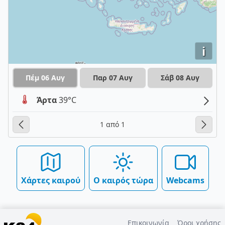
i
Πέμ 06 Αυγ
Παρ 07 Αυγ
Σάβ 08 Αυγ
Άρτα
39°C
1 από 1
Χάρτες καιρού
Ο καιρός τώρα
Webcams
Επικοινωνία
Όροι χρήσης