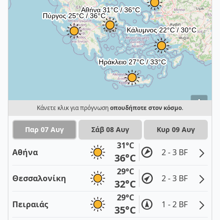
i
Κάνετε κλικ για πρόγνωση
οπουδήποτε στον κόσμο
.
Παρ 07 Αυγ
Σάβ 08 Αυγ
Κυρ 09 Αυγ
31°C
Αθήνα
2 - 3 BF
36°C
29°C
Θεσσαλονίκη
2 - 3 BF
32°C
29°C
Πειραιάς
1 - 2 BF
35°C