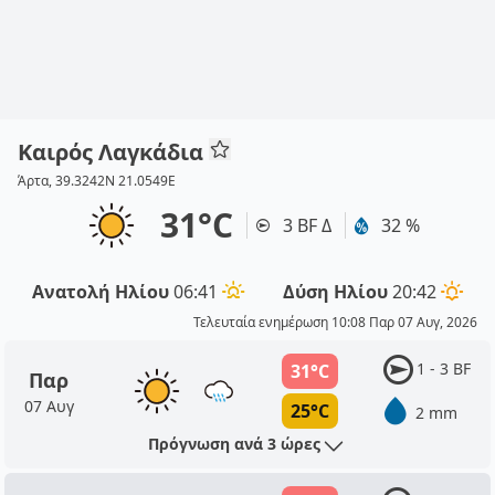
Καιρός Λαγκάδια
Άρτα, 39.3242N 21.0549E
31°C
3 BF Δ
32 %
Ανατολή Ηλίου
06:41
Δύση Ηλίου
20:42
Τελευταία ενημέρωση 10:08 Παρ 07 Αυγ, 2026
1 - 3 BF
31°C
Παρ
07 Αυγ
25°C
2 mm
Πρόγνωση ανά 3 ώρες