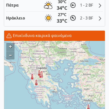
30°C
Πάτρα
1 - 2 BF
34°C
27°C
Ηράκλειο
2 - 3 BF
33°C
Επικίνδυνα καιρικά φαινόμενα
+
–