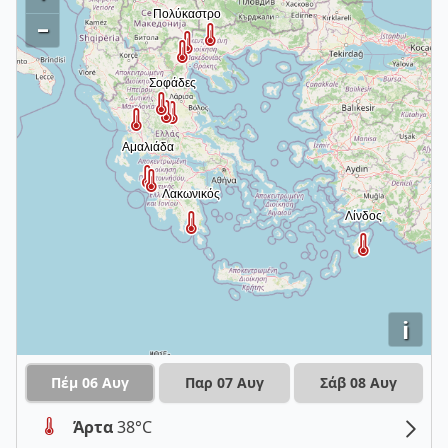
–
i
Πέμ 06 Αυγ
Παρ 07 Αυγ
Σάβ 08 Αυγ
Άρτα
38°C