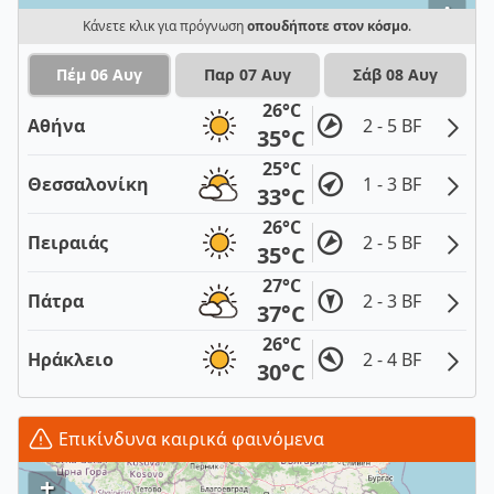
i
Κάνετε κλικ για πρόγνωση
οπουδήποτε στον κόσμο
.
Πέμ 06 Αυγ
Παρ 07 Αυγ
Σάβ 08 Αυγ
26°C
Αθήνα
2 - 5 BF
35°C
25°C
Θεσσαλονίκη
1 - 3 BF
33°C
26°C
Πειραιάς
2 - 5 BF
35°C
27°C
Πάτρα
2 - 3 BF
37°C
26°C
Ηράκλειο
2 - 4 BF
30°C
Επικίνδυνα καιρικά φαινόμενα
+