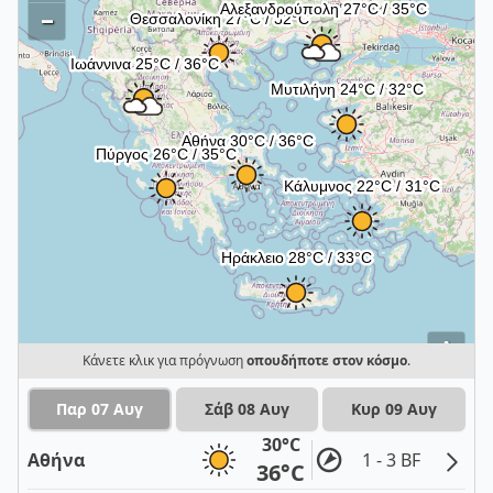
–
i
Κάνετε κλικ για πρόγνωση
οπουδήποτε στον κόσμο
.
Παρ 07 Αυγ
Σάβ 08 Αυγ
Κυρ 09 Αυγ
30°C
Αθήνα
1 - 3 BF
36°C