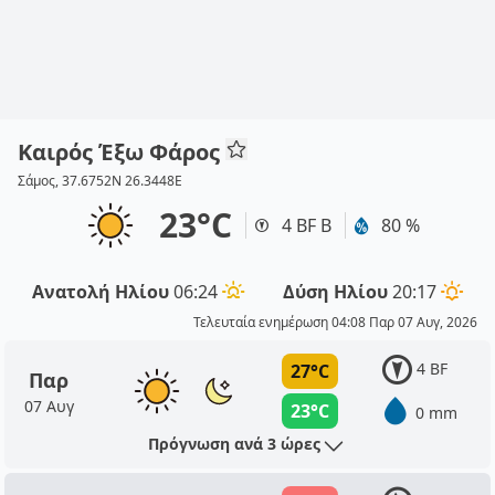
Καιρός Έξω Φάρος
Σάμος, 37.6752N 26.3448E
23°C
4 BF Β
80 %
Ανατολή Ηλίου
06:24
Δύση Ηλίου
20:17
Τελευταία ενημέρωση 04:08 Παρ 07 Αυγ, 2026
4 BF
27°C
Παρ
07 Αυγ
23°C
0 mm
Πρόγνωση ανά 3 ώρες