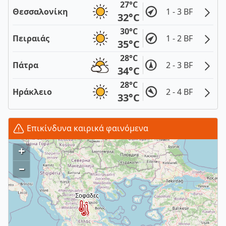
27°C
Θεσσαλονίκη
1 - 3 BF
32°C
30°C
Πειραιάς
1 - 2 BF
35°C
28°C
Πάτρα
2 - 3 BF
34°C
28°C
Ηράκλειο
2 - 4 BF
33°C
Επικίνδυνα καιρικά φαινόμενα
+
–