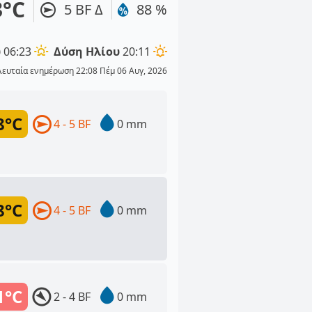
3°C
5 BF Δ
88 %
υ
06:23
Δύση Ηλίου
20:11
λευταία ενημέρωση 22:08 Πέμ 06 Αυγ, 2026
8°C
4 - 5 BF
0 mm
8°C
4 - 5 BF
0 mm
1°C
2 - 4 BF
0 mm