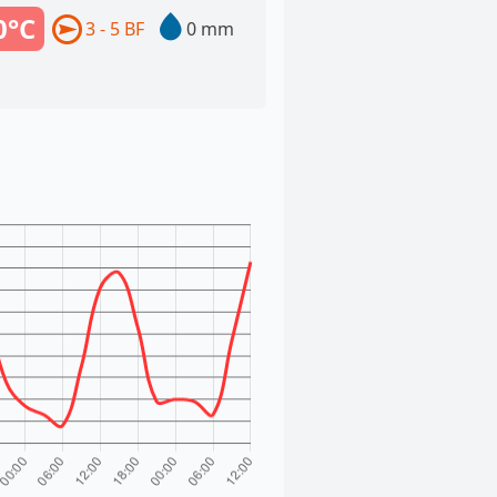
0°C
3 - 5 BF
0 mm