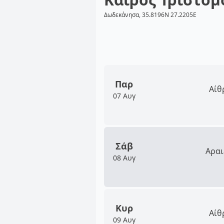
Δωδεκάνησα, 35.8196N 27.2205E
Παρ
Αίθ
07 Αυγ
Σάβ
Αραι
08 Αυγ
Κυρ
Αίθ
09 Αυγ