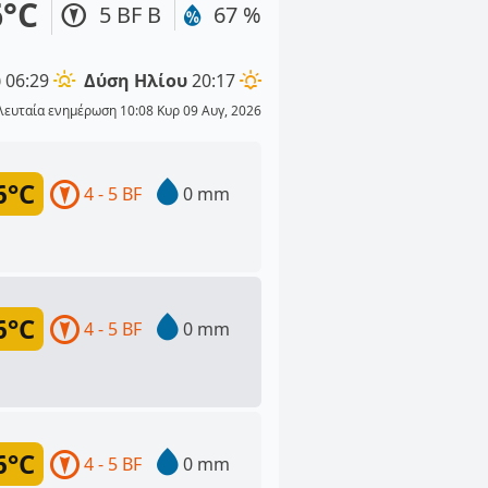
6°C
5 BF Β
67 %
υ
06:29
Δύση Ηλίου
20:17
λευταία ενημέρωση 10:08 Κυρ 09 Αυγ, 2026
6°C
4 - 5 BF
0 mm
6°C
4 - 5 BF
0 mm
6°C
4 - 5 BF
0 mm