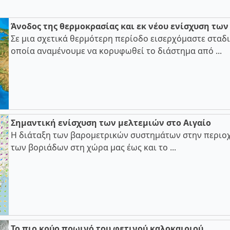
Άνοδος της θερμοκρασίας και εκ νέου ενίσχυση τω
Σε μια σχετικά θερμότερη περίοδο εισερχόμαστε σταδι
οποία αναμένουμε να κορυφωθεί το διάστημα από ...
Σημαντική ενίσχυση των μελτεμιών στο Αιγαίο
Η διάταξη των βαρομετρικών συστημάτων στην περιοχ
των βοριάδων στη χώρα μας έως και το ...
Το πιο κρύο πρωινό του φετινού καλοκαιριού