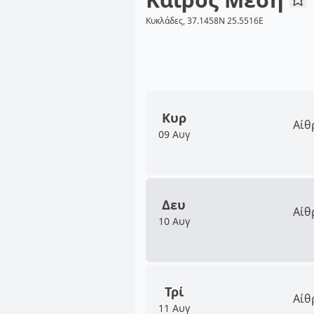
Κυκλάδες, 37.1458N 25.5516E
Κυρ
Αίθ
09 Αυγ
Δευ
Αίθ
10 Αυγ
Τρί
Αίθ
11 Αυγ