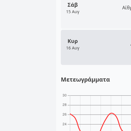
Σάβ
Αίθ
15 Αυγ
Κυρ
16 Αυγ
Μετεωγράμματα