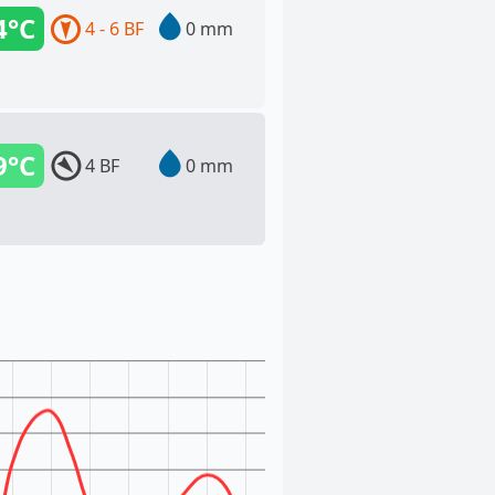
4°C
4 - 6 BF
0 mm
9°C
4 BF
0 mm