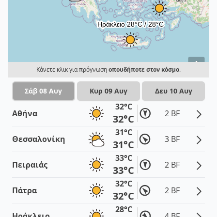
i
Κάνετε κλικ για πρόγνωση
οπουδήποτε στον κόσμο
.
Σάβ 08 Αυγ
Κυρ 09 Αυγ
Δευ 10 Αυγ
32°C
Αθήνα
2 BF
32°C
31°C
Θεσσαλονίκη
3 BF
31°C
33°C
Πειραιάς
2 BF
33°C
32°C
Πάτρα
2 BF
32°C
28°C
Ηράκλειο
4 BF