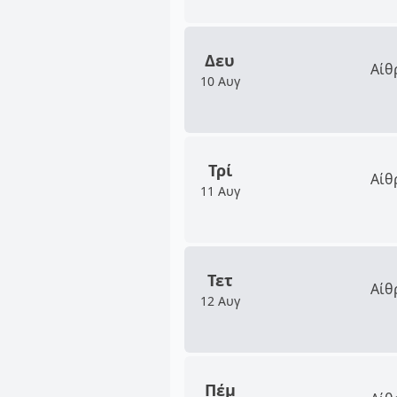
Δευ
Αίθ
10 Αυγ
Τρί
Αίθ
11 Αυγ
Τετ
Αίθ
12 Αυγ
Πέμ