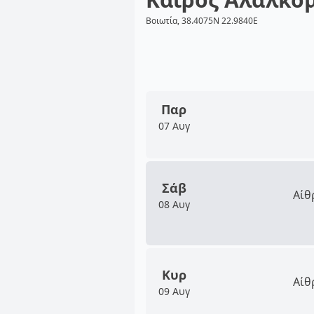
Βοιωτία, 38.4075N 22.9840E
Παρ
07 Αυγ
Σάβ
Αίθ
08 Αυγ
Κυρ
Αίθ
09 Αυγ