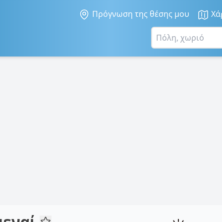
Πρόγνωση της θέσης μου
Χά
μεναί