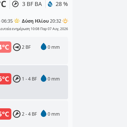
°C
3 BF ΒΑ
28 %
υ
06:35
Δύση Ηλίου
20:32
λευταία ενημέρωση 10:08 Παρ 07 Αυγ, 2026
4°C
2 BF
0 mm
6°C
1 - 4 BF
0 mm
5°C
2 - 4 BF
0 mm