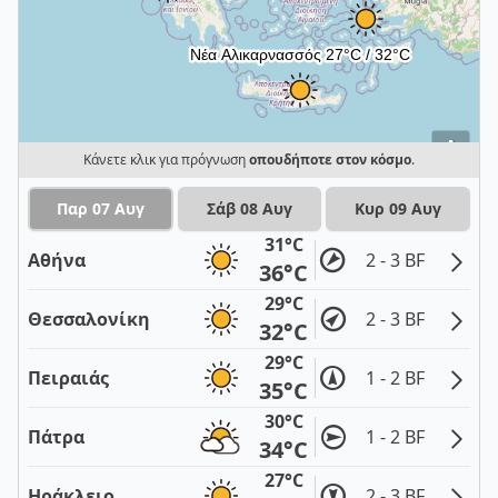
i
Κάνετε κλικ για πρόγνωση
οπουδήποτε στον κόσμο
.
Παρ 07 Αυγ
Σάβ 08 Αυγ
Κυρ 09 Αυγ
31°C
Αθήνα
2 - 3 BF
36°C
29°C
Θεσσαλονίκη
2 - 3 BF
32°C
29°C
Πειραιάς
1 - 2 BF
35°C
30°C
Πάτρα
1 - 2 BF
34°C
27°C
Ηράκλειο
2 - 3 BF