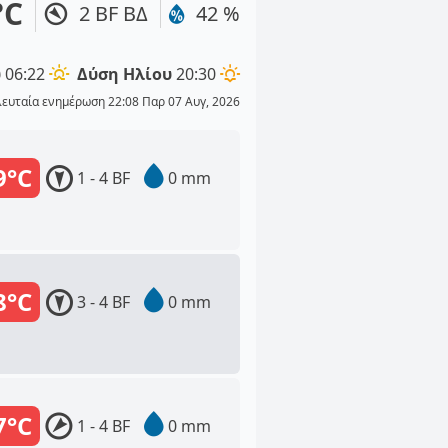
°C
2 BF ΒΔ
42 %
υ
06:22
Δύση Ηλίου
20:30
λευταία ενημέρωση 22:08 Παρ 07 Αυγ, 2026
9°C
1 - 4 BF
0 mm
8°C
3 - 4 BF
0 mm
7°C
1 - 4 BF
0 mm