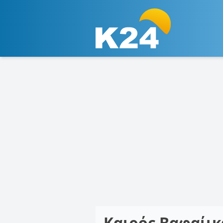
Καιρός Βαφαίι