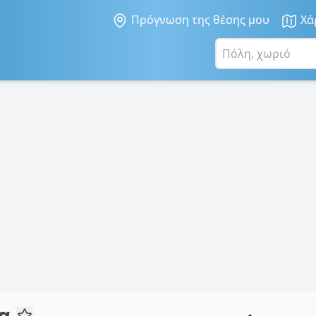
Πρόγνωση της θέσης μου
Χά
κα