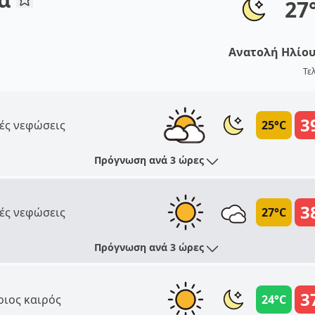
27
Ανατολή Ηλίο
Τε
3
ές νεφώσεις
25°C
Πρόγνωση ανά 3 ώρες
3
ές νεφώσεις
27°C
Πρόγνωση ανά 3 ώρες
3
ριος καιρός
24°C