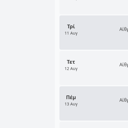
Τρί
Αίθ
11 Αυγ
Τετ
Αίθ
12 Αυγ
Πέμ
Αίθ
13 Αυγ