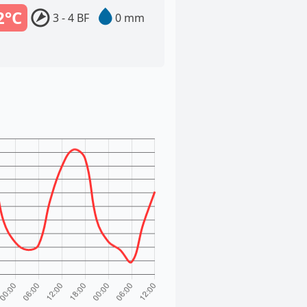
2°C
3 - 4 BF
0 mm