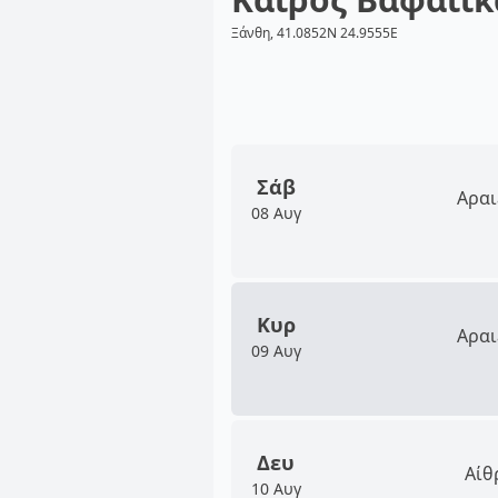
Ξάνθη, 41.0852N 24.9555E
Σάβ
Αραι
08 Αυγ
Κυρ
Αραι
09 Αυγ
Δευ
Αίθ
10 Αυγ