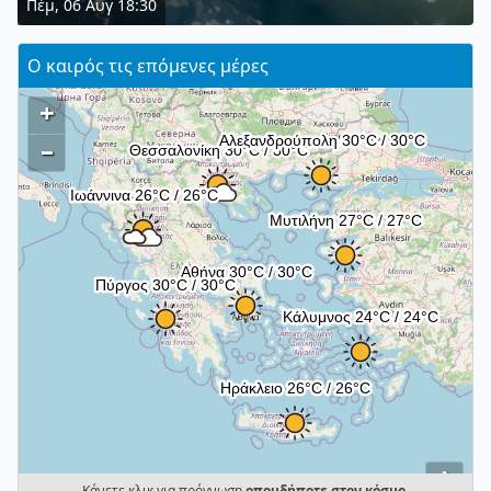
Πέμ, 06 Αυγ 18:30
Ο καιρός τις επόμενες μέρες
+
–
i
Κάνετε κλικ για πρόγνωση
οπουδήποτε στον κόσμο
.