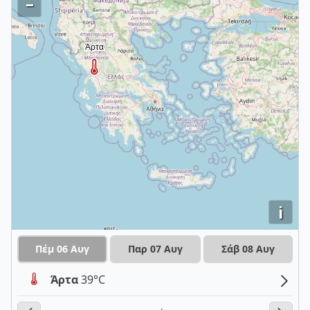
–
i
Πέμ 06 Αυγ
Παρ 07 Αυγ
Σάβ 08 Αυγ
Άρτα
39°C