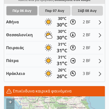
Πέμ 06 Αυγ
Παρ 07 Αυγ
Σάβ 08 Αυγ
30°C
Αθήνα
2 BF
30°C
30°C
Θεσσαλονίκη
2 BF
30°C
31°C
Πειραιάς
2 BF
31°C
31°C
Πάτρα
2 BF
31°C
26°C
Ηράκλειο
3 BF
26°C
Επικίνδυνα καιρικά φαινόμενα
+