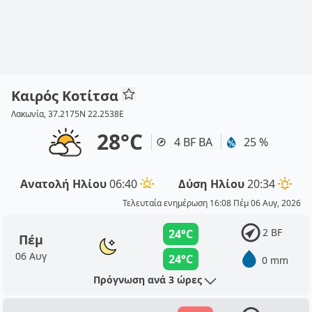
Καιρός Κοτίτσα
Λακωνία, 37.2175N 22.2538E
28°C
4 BF ΒΑ
25 %
Ανατολή Ηλίου
06:40
Δύση Ηλίου
20:34
Τελευταία ενημέρωση 16:08 Πέμ 06 Αυγ, 2026
2 BF
24°C
Πέμ
06 Αυγ
24°C
0 mm
Πρόγνωση ανά 3 ώρες