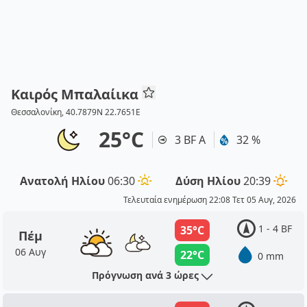
Καιρός Μπαλαίικα
Θεσσαλονίκη, 40.7879N 22.7651E
25°C
3 BF Α
32 %
Ανατολή Ηλίου
06:30
Δύση Ηλίου
20:39
Τελευταία ενημέρωση 22:08 Τετ 05 Αυγ, 2026
1 - 4 BF
35°C
Πέμ
06 Αυγ
22°C
0 mm
Πρόγνωση ανά 3 ώρες