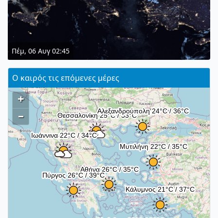
Πέμ, 06 Αυγ 02:45
Ο καιρός τις επόμενες μέρες
+
–