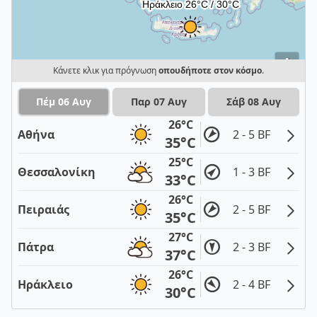
i
Κάνετε κλικ για πρόγνωση
οπουδήποτε στον κόσμο
.
Πέμ 06 Αυγ
Παρ 07 Αυγ
Σάβ 08 Αυγ
26°C
Αθήνα
2 - 5 BF
35°C
25°C
Θεσσαλονίκη
1 - 3 BF
33°C
26°C
Πειραιάς
2 - 5 BF
35°C
27°C
Πάτρα
2 - 3 BF
37°C
26°C
Ηράκλειο
2 - 4 BF
30°C