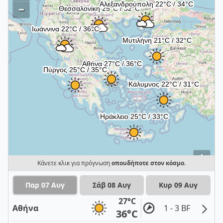
–
i
Κάνετε κλικ για πρόγνωση
οπουδήποτε στον κόσμο
.
Παρ 07 Αυγ
Σάβ 08 Αυγ
Κυρ 09 Αυγ
27°C
Αθήνα
1 - 3 BF
36°C