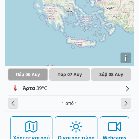
i
Πέμ 06 Αυγ
Παρ 07 Αυγ
Σάβ 08 Αυγ
Άρτα
39°C
1 από 1
Χάρτες καιρού
Ο καιρός τώρα
Webcams