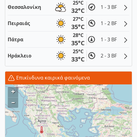
25°C
Θεσσαλονίκη
1 - 3 BF
32°C
27°C
Πειραιάς
1 - 2 BF
35°C
28°C
Πάτρα
1 - 3 BF
35°C
25°C
Ηράκλειο
2 - 3 BF
33°C
Επικίνδυνα καιρικά φαινόμενα
+
–