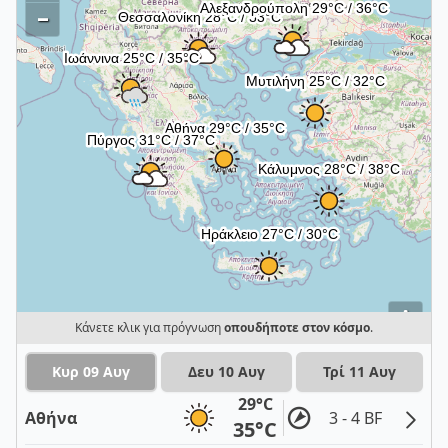
–
i
Κάνετε κλικ για πρόγνωση
οπουδήποτε στον κόσμο
.
Κυρ 09 Αυγ
Δευ 10 Αυγ
Τρί 11 Αυγ
29°C
Αθήνα
3 - 4 BF
35°C