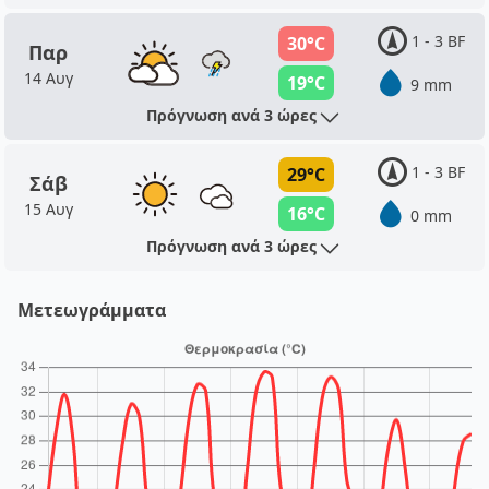
1 - 3 BF
30°C
Παρ
14 Αυγ
19°C
9 mm
Πρόγνωση ανά 3 ώρες
1 - 3 BF
29°C
Σάβ
15 Αυγ
16°C
0 mm
Πρόγνωση ανά 3 ώρες
Μετεωγράμματα