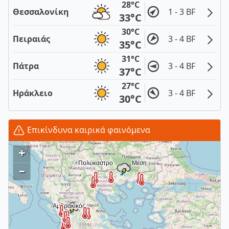
28°C
Θεσσαλονίκη
1 - 3 BF
33°C
30°C
Πειραιάς
3 - 4 BF
35°C
31°C
Πάτρα
3 - 4 BF
37°C
27°C
Ηράκλειο
3 - 4 BF
30°C
Επικίνδυνα καιρικά φαινόμενα
+
–