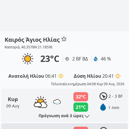
Καιρός Άγιος Ηλίας
Καστοριά, 40.3578N 21.1859E
23°C
2 BF ΒΔ
46 %
Ανατολή Ηλίου
06:41
Δύση Ηλίου
20:41
Τελευταία ενημέρωση 04:08 Κυρ 09 Αυγ, 2026
2 - 3 BF
32°C
Κυρ
09 Αυγ
21°C
1 mm
Πρόγνωση ανά 3 ώρες