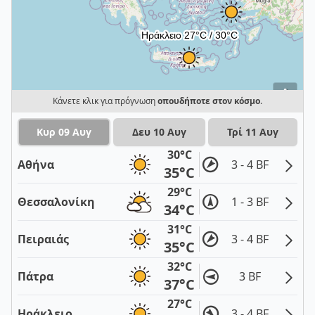
i
Κάνετε κλικ για πρόγνωση
οπουδήποτε στον κόσμο
.
Κυρ 09 Αυγ
Δευ 10 Αυγ
Τρί 11 Αυγ
30°C
Αθήνα
3 - 4 BF
35°C
29°C
Θεσσαλονίκη
1 - 3 BF
34°C
31°C
Πειραιάς
3 - 4 BF
35°C
32°C
Πάτρα
3 BF
37°C
27°C
Ηράκλειο
3 - 4 BF