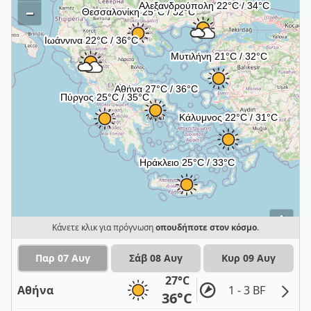
–
i
Κάνετε κλικ για πρόγνωση
οπουδήποτε στον κόσμο
.
Παρ 07 Αυγ
Σάβ 08 Αυγ
Κυρ 09 Αυγ
27°C
Αθήνα
1 - 3 BF
36°C