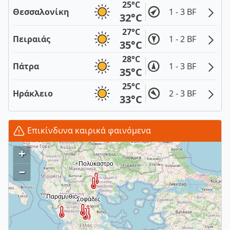
25°C
Θεσσαλονίκη
1 - 3 BF
32°C
27°C
Πειραιάς
1 - 2 BF
35°C
28°C
Πάτρα
1 - 3 BF
35°C
25°C
Ηράκλειο
2 - 3 BF
33°C
Επικίνδυνα καιρικά φαινόμενα
+
–