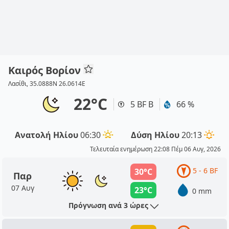
Καιρός Βορίον
Λασίθι, 35.0888N 26.0614E
22°C
5 BF Β
66 %
Ανατολή Ηλίου
06:30
Δύση Ηλίου
20:13
Τελευταία ενημέρωση 22:08 Πέμ 06 Αυγ, 2026
5 - 6 BF
30°C
Παρ
07 Αυγ
23°C
0 mm
Πρόγνωση ανά 3 ώρες