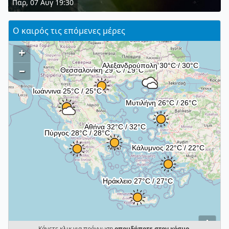
Παρ, 07 Αυγ 19:30
Ο καιρός τις επόμενες μέρες
+
–
i
Κάνετε κλικ για πρόγνωση
οπουδήποτε στον κόσμο
.