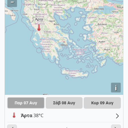
–
i
Παρ 07 Αυγ
Σάβ 08 Αυγ
Κυρ 09 Αυγ
Άρτα
38°C