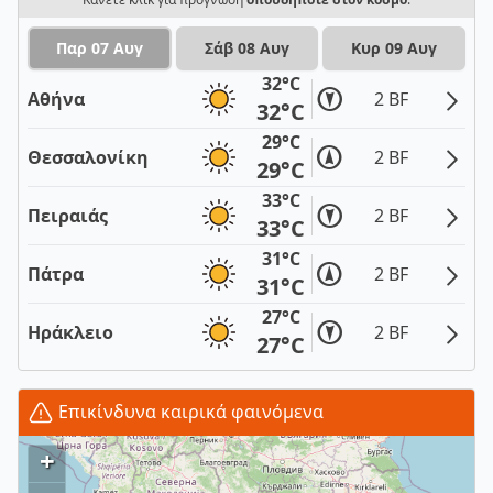
Παρ 07 Αυγ
Σάβ 08 Αυγ
Κυρ 09 Αυγ
32°C
Αθήνα
2 BF
32°C
29°C
Θεσσαλονίκη
2 BF
29°C
33°C
Πειραιάς
2 BF
33°C
31°C
Πάτρα
2 BF
31°C
27°C
Ηράκλειο
2 BF
27°C
Επικίνδυνα καιρικά φαινόμενα
+