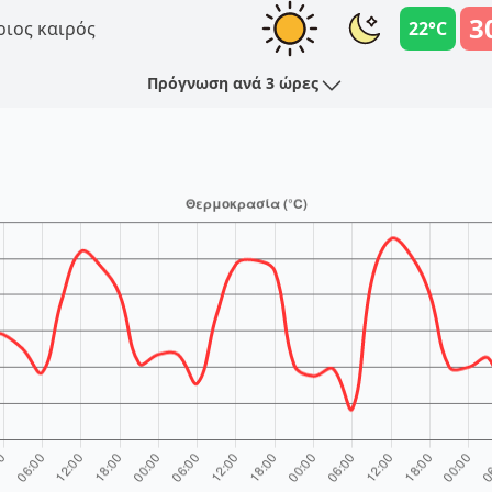
3
ριος καιρός
22°C
Πρόγνωση ανά 3 ώρες