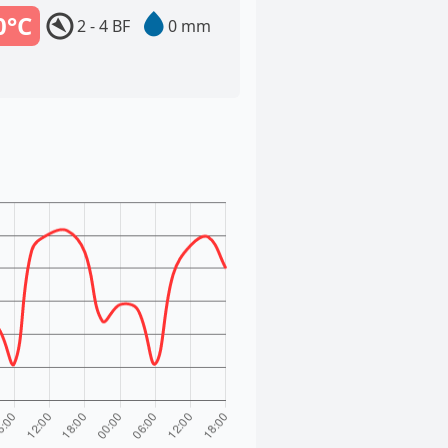
0°C
2 - 4 BF
0 mm