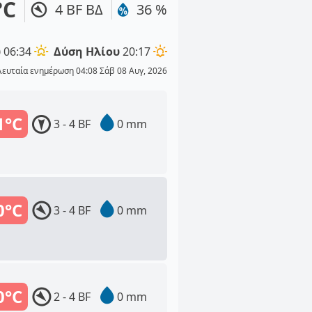
°C
4 BF ΒΔ
36 %
υ
06:34
Δύση Ηλίου
20:17
λευταία ενημέρωση 04:08 Σάβ 08 Αυγ, 2026
1°C
3 - 4 BF
0 mm
0°C
3 - 4 BF
0 mm
0°C
2 - 4 BF
0 mm