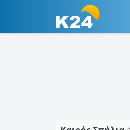
Καιρός Σπήλια