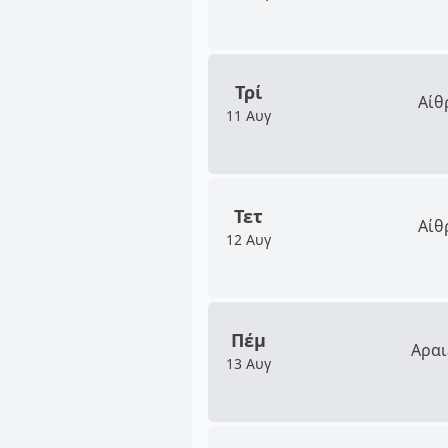
Τρί
Αίθ
11 Αυγ
Τετ
Αίθ
12 Αυγ
Πέμ
Αραι
13 Αυγ