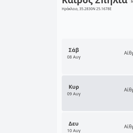
Ηράκλειο, 35.2830N 25.1678E
Σάβ
Αίθ
08 Αυγ
Κυρ
Αίθ
09 Αυγ
Δευ
Αίθ
10 Αυγ