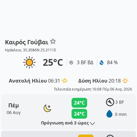
Καιρός Γούβαι
Ηράκλειο, 35.3086N 25.3111E
25°C
3 BF ΒΔ
84 %
Ανατολή Ηλίου
06:31
Δύση Ηλίου
20:18
Τελευταία ενημέρωση 16:08 Πέμ 06 Αυγ, 2026
3 BF
24°C
Πέμ
06 Αυγ
24°C
0 mm
Πρόγνωση ανά 3 ώρες