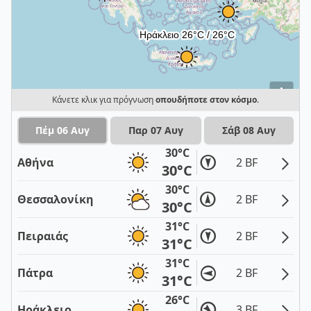
i
Κάνετε κλικ για πρόγνωση
οπουδήποτε στον κόσμο
.
Πέμ 06 Αυγ
Παρ 07 Αυγ
Σάβ 08 Αυγ
30°C
Αθήνα
2 BF
30°C
30°C
Θεσσαλονίκη
2 BF
30°C
31°C
Πειραιάς
2 BF
31°C
31°C
Πάτρα
2 BF
31°C
26°C
Ηράκλειο
3 BF