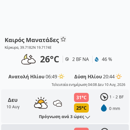
Καιρός Μανατάδες
Κέρκυρα, 39.7182N 19.7174E
26°C
2 BF ΝΑ
46 %
Ανατολή Ηλίου
06:49
Δύση Ηλίου
20:44
Τελευταία ενημέρωση 04:08 Δευ 10 Αυγ, 2026
1 - 2 BF
31°C
Δευ
10 Αυγ
25°C
0 mm
Πρόγνωση ανά 3 ώρες