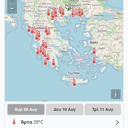
–
i
Κυρ 09 Αυγ
Δευ 10 Αυγ
Τρί 11 Αυγ
Άρτα
39°C