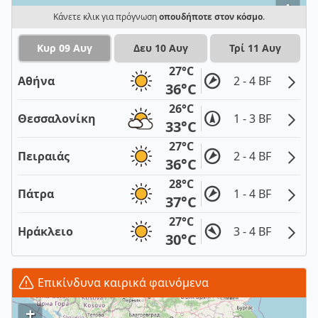
i
Κάνετε κλικ για πρόγνωση
οπουδήποτε στον κόσμο
.
Κυρ 09 Αυγ
Δευ 10 Αυγ
Τρί 11 Αυγ
27°C
Αθήνα
2 - 4 BF
36°C
26°C
Θεσσαλονίκη
1 - 3 BF
33°C
27°C
Πειραιάς
2 - 4 BF
36°C
28°C
Πάτρα
1 - 4 BF
37°C
27°C
Ηράκλειο
3 - 4 BF
30°C
Επικίνδυνα καιρικά φαινόμενα
+