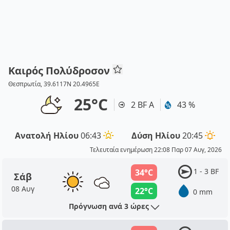
Καιρός Πολύδροσον
Θεσπρωτία, 39.6117N 20.4965E
25°C
2 BF Α
43 %
Ανατολή Ηλίου
06:43
Δύση Ηλίου
20:45
Τελευταία ενημέρωση 22:08 Παρ 07 Αυγ, 2026
1 - 3 BF
34°C
Σάβ
08 Αυγ
22°C
0 mm
Πρόγνωση ανά 3 ώρες