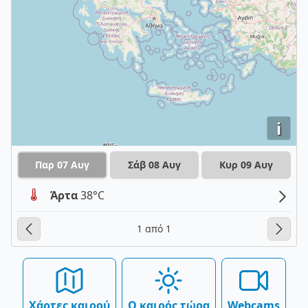
i
Παρ 07 Αυγ
Σάβ 08 Αυγ
Κυρ 09 Αυγ
Άρτα
38°C
1 από 1
Χάρτες καιρού
Ο καιρός τώρα
Webcams