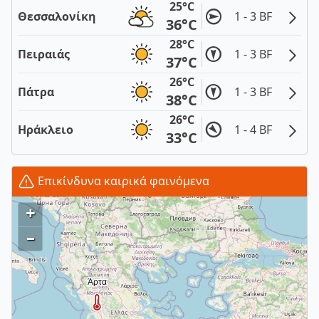
25°C
Θεσσαλονίκη
1 - 3 BF
36°C
28°C
Πειραιάς
1 - 3 BF
37°C
26°C
Πάτρα
1 - 3 BF
38°C
26°C
Ηράκλειο
1 - 4 BF
33°C
Επικίνδυνα καιρικά φαινόμενα
+
–