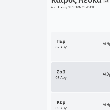
Δυτ. Αττική, 38.1710N 23.4513E
Παρ
Αίθ
07 Αυγ
Σάβ
Αίθ
08 Αυγ
Κυρ
Αίθ
09 Αυγ