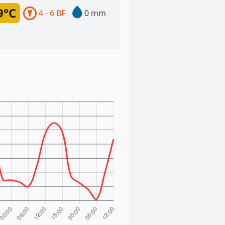
9°C
4 - 6 BF
0 mm