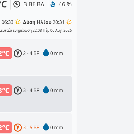
°C
3 BF ΒΔ
46 %
υ
06:33
Δύση Ηλίου
20:31
λευταία ενημέρωση 22:08 Πέμ 06 Αυγ, 2026
2°C
2 - 4 BF
0 mm
3°C
3 - 4 BF
0 mm
2°C
3 - 5 BF
0 mm