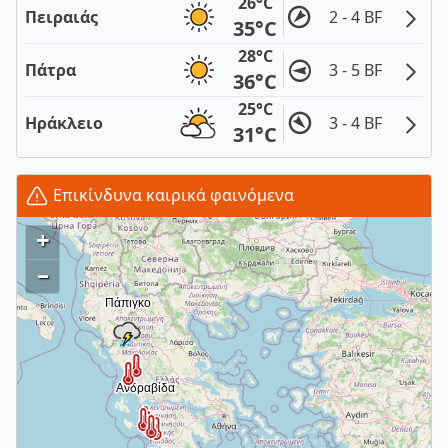
26°C
Πειραιάς
2 - 4 BF
35°C
28°C
Πάτρα
3 - 5 BF
36°C
25°C
Ηράκλειο
3 - 4 BF
31°C
Επικίνδυνα καιρικά φαινόμενα
+
–