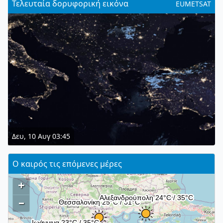
Τελευταία δορυφορική εικόνα
EUMETSAT
Δευ, 10 Αυγ 03:45
Ο καιρός τις επόμενες μέρες
+
–