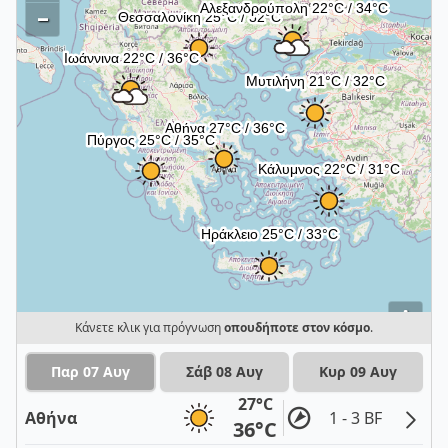
–
i
Κάνετε κλικ για πρόγνωση
οπουδήποτε στον κόσμο
.
Παρ 07 Αυγ
Σάβ 08 Αυγ
Κυρ 09 Αυγ
27°C
Αθήνα
1 - 3 BF
36°C