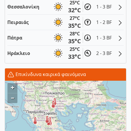
25°C
Θεσσαλονίκη
1 - 3 BF
32°C
27°C
Πειραιάς
1 - 2 BF
35°C
28°C
Πάτρα
1 - 3 BF
35°C
25°C
Ηράκλειο
2 - 3 BF
33°C
Επικίνδυνα καιρικά φαινόμενα
+
–