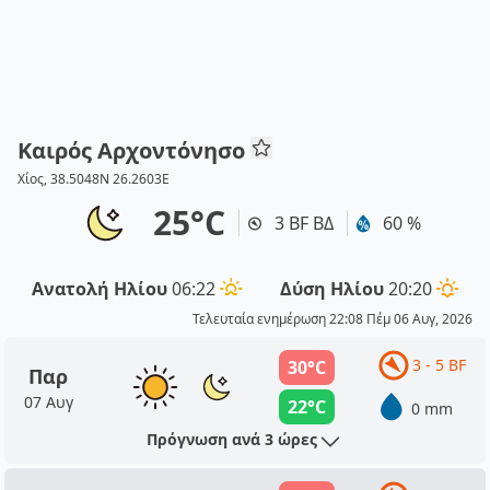
Καιρός Αρχοντόνησο
Χίος, 38.5048N 26.2603E
25°C
3 BF ΒΔ
60 %
Ανατολή Ηλίου
06:22
Δύση Ηλίου
20:20
Τελευταία ενημέρωση 22:08 Πέμ 06 Αυγ, 2026
3 - 5 BF
30°C
Παρ
07 Αυγ
22°C
0 mm
Πρόγνωση ανά 3 ώρες