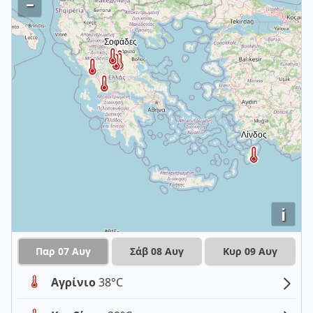
–
i
Παρ 07 Αυγ
Σάβ 08 Αυγ
Κυρ 09 Αυγ
Αγρίνιο
38°C