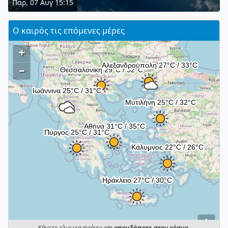
Παρ, 07 Αυγ 15:15
Ο καιρός τις επόμενες μέρες
+
–
i
Κάνετε κλικ για πρόγνωση
οπουδήποτε στον κόσμο
.