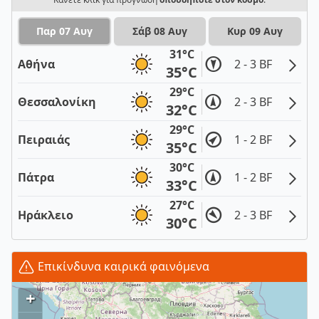
Παρ 07 Αυγ
Σάβ 08 Αυγ
Κυρ 09 Αυγ
31°C
Αθήνα
2 - 3 BF
35°C
29°C
Θεσσαλονίκη
2 - 3 BF
32°C
29°C
Πειραιάς
1 - 2 BF
35°C
30°C
Πάτρα
1 - 2 BF
33°C
27°C
Ηράκλειο
2 - 3 BF
30°C
Επικίνδυνα καιρικά φαινόμενα
+