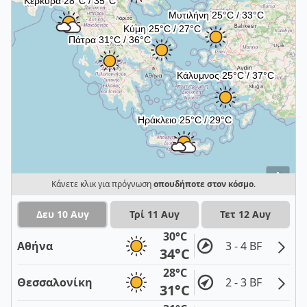
i
Κάνετε κλικ για πρόγνωση
οπουδήποτε στον κόσμο
.
Δευ 10 Αυγ
Τρί 11 Αυγ
Τετ 12 Αυγ
30°C
Αθήνα
3 - 4 BF
34°C
28°C
Θεσσαλονίκη
2 - 3 BF
31°C