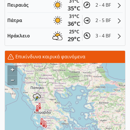
31°C
Πειραιάς
2 - 4 BF
35°C
31°C
Πάτρα
2 - 5 BF
36°C
25°C
Ηράκλειο
3 - 4 BF
29°C
Επικίνδυνα καιρικά φαινόμενα
+
–