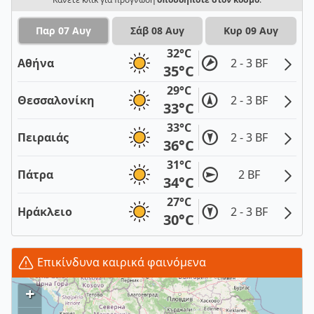
Παρ 07 Αυγ
Σάβ 08 Αυγ
Κυρ 09 Αυγ
32°C
Αθήνα
2 - 3 BF
35°C
29°C
Θεσσαλονίκη
2 - 3 BF
33°C
33°C
Πειραιάς
2 - 3 BF
36°C
31°C
Πάτρα
2 BF
34°C
27°C
Ηράκλειο
2 - 3 BF
30°C
Επικίνδυνα καιρικά φαινόμενα
+