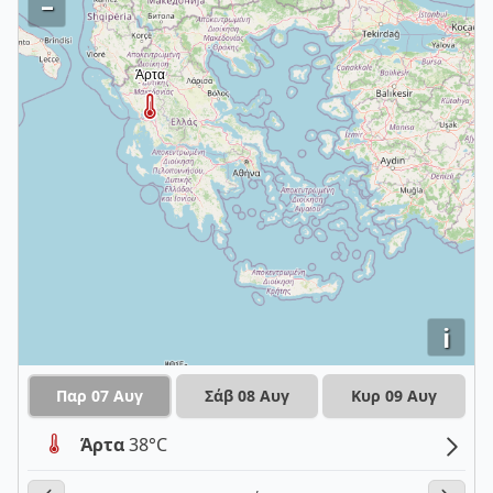
–
i
Παρ 07 Αυγ
Σάβ 08 Αυγ
Κυρ 09 Αυγ
Άρτα
38°C