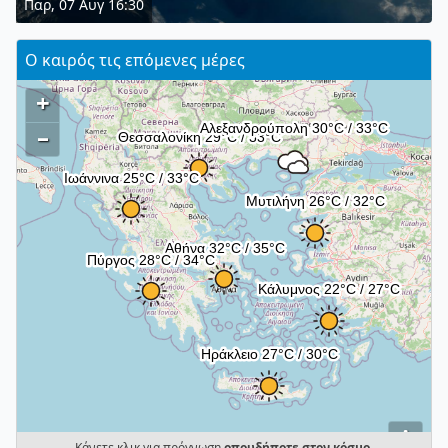
Παρ, 07 Αυγ 16:30
Ο καιρός τις επόμενες μέρες
+
–
i
Κάνετε κλικ για πρόγνωση
οπουδήποτε στον κόσμο
.