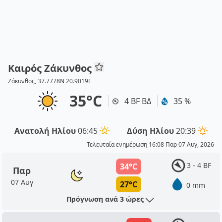
Καιρός Ζάκυνθος
Ζάκυνθος, 37.7778N 20.9019E
35°C
4 BF ΒΔ
35 %
Ανατολή Ηλίου
06:45
Δύση Ηλίου
20:39
Τελευταία ενημέρωση 16:08 Παρ 07 Αυγ, 2026
3 - 4 BF
34°C
Παρ
07 Αυγ
27°C
0 mm
Πρόγνωση ανά 3 ώρες