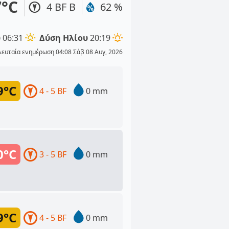
7°C
4 BF Β
62 %
υ
06:31
Δύση Ηλίου
20:19
λευταία ενημέρωση 04:08 Σάβ 08 Αυγ, 2026
9°C
4 - 5 BF
0 mm
0°C
3 - 5 BF
0 mm
9°C
4 - 5 BF
0 mm