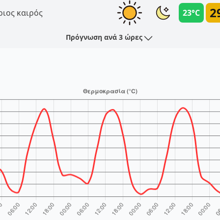
2
ριος καιρός
23°C
Πρόγνωση ανά 3 ώρες