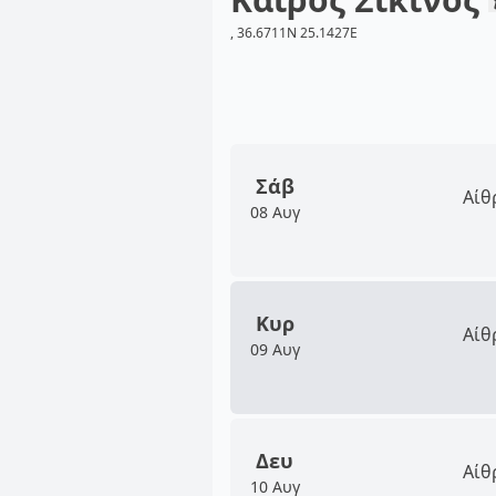
, 36.6711N 25.1427E
Σάβ
Αίθ
08 Αυγ
Κυρ
Αίθ
09 Αυγ
Δευ
Αίθ
10 Αυγ