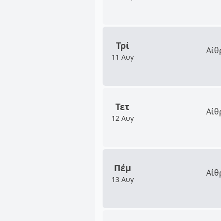
Τρί
Αίθ
11 Αυγ
Τετ
Αίθ
12 Αυγ
Πέμ
Αίθ
13 Αυγ