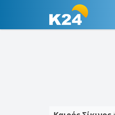
Καιρός Σίκινος