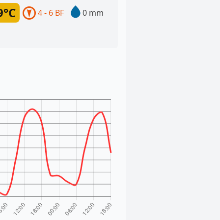
9°C
4 - 6 BF
0 mm