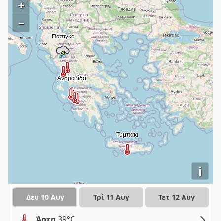
+
–
i
Δευ 10 Αυγ
Τρί 11 Αυγ
Τετ 12 Αυγ
Άρτα
39°C