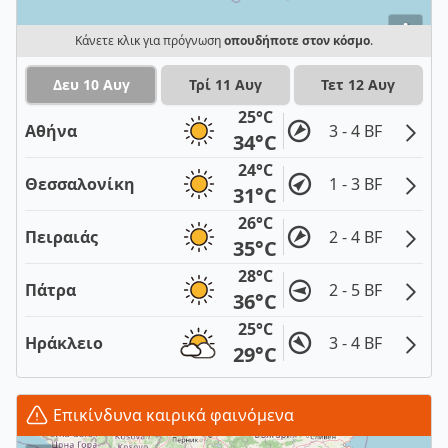
i
Κάνετε κλικ για πρόγνωση
οπουδήποτε στον κόσμο
.
Δευ 10 Αυγ
Τρί 11 Αυγ
Τετ 12 Αυγ
25°C
Αθήνα
3 - 4 BF
34°C
24°C
Θεσσαλονίκη
1 - 3 BF
31°C
26°C
Πειραιάς
2 - 4 BF
35°C
28°C
Πάτρα
2 - 5 BF
36°C
25°C
Ηράκλειο
3 - 4 BF
29°C
Επικίνδυνα καιρικά φαινόμενα