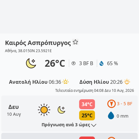
Καιρός Ασπρόπυργος
Αθήνα, 38.0150N 23.5921E
26°C
3 BF Β
65 %
Ανατολή Ηλίου
06:36
Δύση Ηλίου
20:26
Τελευταία ενημέρωση 04:08 Δευ 10 Αυγ, 2026
3 - 5 BF
34°C
Δευ
10 Αυγ
25°C
0 mm
Πρόγνωση ανά 3 ώρες