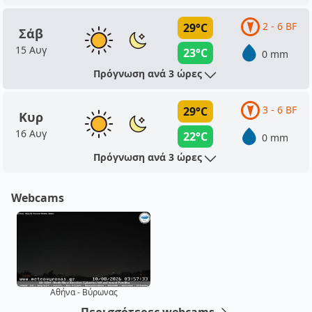
2 - 6 BF
29°C
Σάβ
15 Αυγ
23°C
0 mm
Πρόγνωση ανά 3 ώρες
3 - 6 BF
29°C
Κυρ
16 Αυγ
22°C
0 mm
Πρόγνωση ανά 3 ώρες
Webcams
Αθήνα - Βύρωνας
Περισσότερες webcams